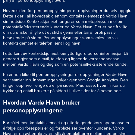
på § 8 i personopplysningsloven.
Hovedkilden for personopplysninger er opplysninger du selv oppgir.
Dette skjer i all hovedsak gjennom kontaktskjemaet på Vardø Havn
sin nettside. Kontaktskjemaet fungerer som møteplassen mellom
potensielle/eksisterende kunder og Vardø Havn. Det er helt frivillig
om du ønsker å fylle ut et slikt skjema eller bare forbli passiv
besøkende på siden. Personopplysninger som samles inn via
kontaktskjemaet er telefon, email og navn.
I etterkant av kontaktskjemaet kan ytterligere personinformasjon bli
generert gjennom e-mail, telefon og lignende korrespondanse
mellom Vardø Havn og deg som en potensiell/eksisterende kunde.
En annen kilde til personopplysninger er opplysninger Vardø Havn
selv samler inn. Innsamlingen skjer gjennom Google Analytics. Den
fanger opp hvor lenge du er på siden, IP-adresse, hvem linker du
trykker og antall brukere på siden til ulike tider for å nevne noe.
Hvordan Vardø Havn bruker
personopplysningene
Formålet med kontaktskjemaet og etterfølgende korrespondanse er
å følge opp forespørsler og forpliktelser ovenfor kundene. Vardø
Havn er en avhengig av en slik åpen plattform mellom seg og sine