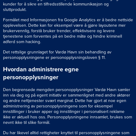
kunder for å sikre en tilfredsstillende kommunikasjon og
sluttprodukt.
Formålet med Informasjonen fra Google Analytics er å bedre nettside
opplevelsen. Dette kan for eksempel være å gjøre layoutene mer
brukervennlig, forstå bruker trender, effektivisere og levere
tjenestene som forventes på en bedre måte og hindre kriminell
adferd som hacking.
Det rettslige grunnlaget for Vardø Havn sin behandling av
personopplysningene er personopplysningsloven § 11.
Hvordan administrere egne
personopplysninger
Den begrensede mengden personopplysninger Vardø Havn samler
inn via deg og på egent initiativ er sammenlignet med andre aktører
og andre nettjenester svært marginal. Dette har gjort at noe egen
administrering av personopplysningene som for eksempel
innstillinger i bruker apper og innstilinger i personalisert reklame
ikke er aktuell hos oss. Personopplysningene innsamlet, brukes som
nevnt ikke til slike formål.
Du har likevel alltid rettigheter knyttet til personopplysningene som