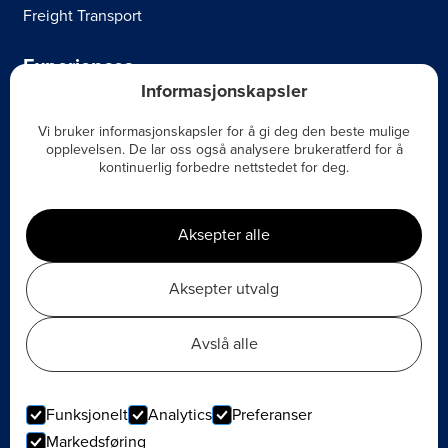
Freight Transport
Experiences
Informasjonskapsler
Bird Watching at Hornøya.
Vi bruker informasjonskapsler for å gi deg den beste mulige
opplevelsen. De lar oss også analysere brukeratferd for å
Boat Rental with Captain
kontinuerlig forbedre nettstedet for deg.
Contact
Aksepter alle
Contact Us
Aksepter utvalg
© Vardø Havn KF
Website by Horn Media
Avslå alle
Articles
Privacy Policy
Funksjonelt
Analytics
Preferanser
Markedsføring