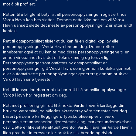
mot å bli profilert.
Retten til å bli glemt betyr at all personopplysninger registrert hos
Vardø Havn kan bes slettes. Dersom dette ikke bes om vil Vardø
Havn uansett slette det meste av personopplysninger 2 år etter endt
kontakt.
Rett til dataportabilitet tilsier at du kan få en digital kopi av alle
personopplysninger Vardø Havn har om deg. Denne retten
innebærer også at du kan ta med disse personopplysningene til en
annen virksomhet hvis det er teknisk mulig og forsvarlig.
Personopplysninger som omfattes av dataportabilitet er
personopplysninger gitt Vardø Havn, som gjennom kontaktskjemaet,
eller automatiserte personopplysninger generert gjennom bruk av
Vardø Havn sine tjenester.
Rett til innsyn innebærer at du har rett til å se hvilke opplysninger
Vardø Havn har registrert om deg.
Rett mot profilering gir rett til å nekte Vardø Havn å kartlegge din
bruk og væremåte, og således skreddersy våre tjenester mot deg
basert på denne kartleggingen. Typiske eksempler vil være
personalisert annonsering, tjenesteutvikling, markedsundersøkelser
osv. Dette er likevel lite aktuelt ovenfor Vardø Havn når Vardø Havn i
liten grad har interesse eller bruk for slik bredde og dybde