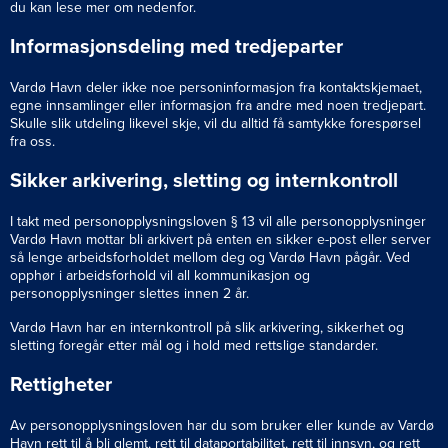
du kan lese mer om nedenfor.
Informasjonsdeling med tredjeparter
Vardø Havn deler ikke noe personinformasjon fra kontaktskjemaet,
egne innsamlinger eller informasjon fra andre med noen tredjepart.
Skulle slik utdeling likevel skje, vil du alltid få samtykke forespørsel
fra oss.
Sikker arkivering, sletting og internkontroll
I takt med personopplysningsloven § 13 vil alle personopplysninger
Vardø Havn mottar bli arkivert på enten en sikker e-post eller server
så lenge arbeidsforholdet mellom deg og Vardø Havn pågår. Ved
opphør i arbeidsforhold vil all kommunikasjon og
personopplysninger slettes innen 2 år.
Vardø Havn har en internkontroll på slik arkivering, sikkerhet og
sletting foregår etter mål og i hold med rettslige standarder.
Rettigheter
Av personopplysningsloven har du som bruker eller kunde av Vardø
Havn rett til å bli glemt, rett til dataportabilitet, rett til innsyn, og rett